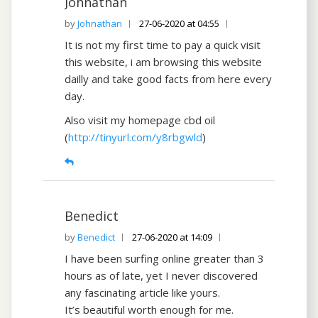
Johnathan
Johnathan
27-06-2020 at 04:55
It is not my first time to pay a quick visit
this website, i am browsing this website
dailly and take good facts from here every
day.
Also visit my homepage cbd oil
(
http://tinyurl.com/y8rbgwld
)
Benedict
Benedict
27-06-2020 at 14:09
I have been surfing online greater than 3
hours as of late, yet I never discovered
any fascinating article like yours.
It’s beautiful worth enough for me.