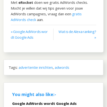
Met
eRocket
doen we gratis AdWords checks.
Mocht je willen dat wij tips geven voor jouw
AdWords campagnes, vraag dan een
gratis
AdWords check
aan.
« Google AdWords wor
Wat is de Alexa ranking?
Bericht
dt Google Ads
»
navigatie
Tags:
advertentie inrichten
,
adwords
You might also like:-
Google AdWords wordt Google Ads