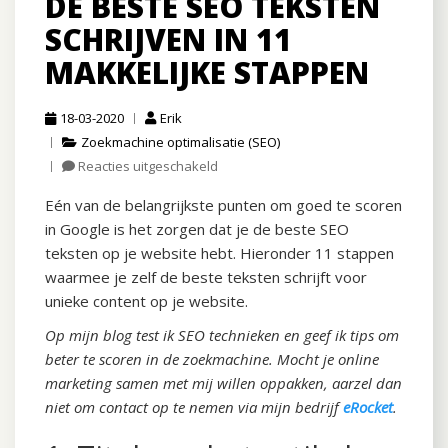
DE BESTE SEO TEKSTEN
SCHRIJVEN IN 11
MAKKELIJKE STAPPEN
18-03-2020
Erik
Zoekmachine optimalisatie (SEO)
Reacties uitgeschakeld
voor
De
Eén van de belangrijkste punten om goed te scoren
beste
SEO
in Google is het zorgen dat je de beste SEO
teksten
teksten op je website hebt. Hieronder 11 stappen
schrijven
waarmee je zelf de beste teksten schrijft voor
in
unieke content op je website.
11
makkelijke
Op mijn blog test ik SEO technieken en geef ik tips om
stappen
beter te scoren in de zoekmachine. Mocht je online
marketing samen met mij willen oppakken, aarzel dan
niet om contact op te nemen via mijn bedrijf
eRocket
.