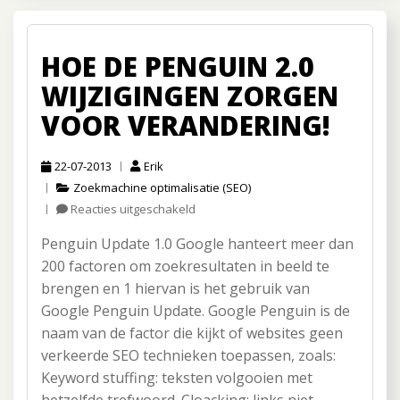
HOE DE PENGUIN 2.0
WIJZIGINGEN ZORGEN
VOOR VERANDERING!
22-07-2013
Erik
Zoekmachine optimalisatie (SEO)
Reacties uitgeschakeld
voor
Hoe
Penguin Update 1.0 Google hanteert meer dan
de
Penguin
200 factoren om zoekresultaten in beeld te
2.0
brengen en 1 hiervan is het gebruik van
wijzigingen
Google Penguin Update. Google Penguin is de
zorgen
naam van de factor die kijkt of websites geen
voor
verandering!
verkeerde SEO technieken toepassen, zoals:
Keyword stuffing: teksten volgooien met