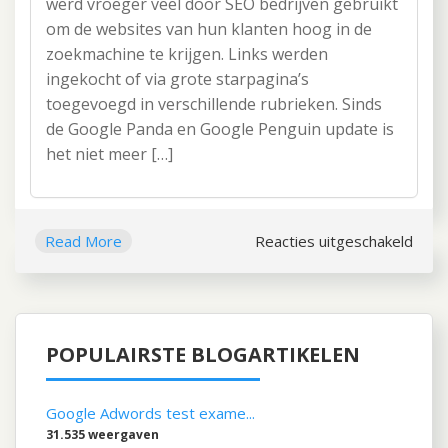
werd vroeger veel door SEO bedrijven gebruikt
om de websites van hun klanten hoog in de
zoekmachine te krijgen. Links werden
ingekocht of via grote starpagina’s
toegevoegd in verschillende rubrieken. Sinds
de Google Panda en Google Penguin update is
het niet meer […]
Read More
Reacties uitgeschakeld
voor
3
basi
linkb
tips
POPULAIRSTE BLOGARTIKELEN
Google Adwords test exame...
31.535 weergaven