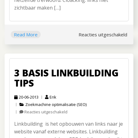
hetzelfde trefwoord. Cloacking: links niet
zichtbaar maken […]
Read More
Reacties uitgeschakeld
voor
Hoe
de
Peng
2.0
3 BASIS LINKBUILDING
wijzi
zorg
TIPS
voor
vera
20-06-2013
Erik
Zoekmachine optimalisatie (SEO)
Reacties uitgeschakeld
voor
3
Linkbuilding is het opbouwen van links naar je
basis
linkbuilding
website vanaf externe websites. Linkbuilding
tips