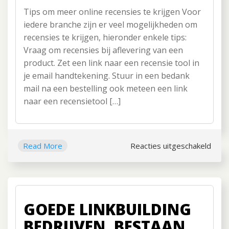
Meer
Tips om meer online recensies te krijgen Voor
online
recensies?
iedere branche zijn er veel mogelijkheden om
recensies te krijgen, hieronder enkele tips:
Vraag om recensies bij aflevering van een
product. Zet een link naar een recensie tool in
je email handtekening. Stuur in een bedank
mail na een bestelling ook meteen een link
naar een recensietool […]
Read More
Reacties uitgeschakeld
voor
Mee
onlin
rece
GOEDE LINKBUILDING
BEDRIJVEN, BESTAAN