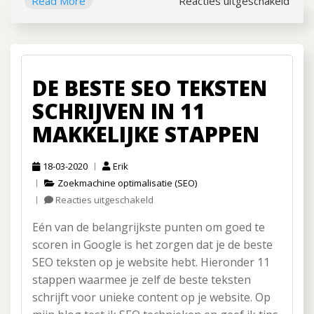
Read More
Reacties uitgeschakeld
voor
Wat
kost
SEO
DE BESTE SEO TEKSTEN
SCHRIJVEN IN 11
MAKKELIJKE STAPPEN
18-03-2020
Erik
Zoekmachine optimalisatie (SEO)
Reacties uitgeschakeld
voor
De
Eén van de belangrijkste punten om goed te
beste
SEO
scoren in Google is het zorgen dat je de beste
teksten
SEO teksten op je website hebt. Hieronder 11
schrijven
stappen waarmee je zelf de beste teksten
in
schrijft voor unieke content op je website. Op
11
makkelijke