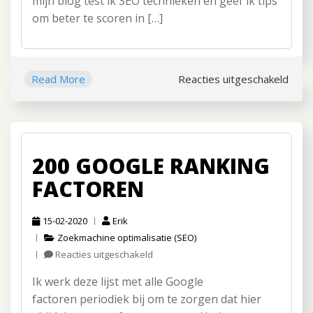
mijn blog test ik SEO technieken en geef ik tips
stappen
om beter te scoren in […]
Read More
Reacties uitgeschakeld
voor
De
best
SEO
teks
200 GOOGLE RANKING
schri
in
FACTOREN
11
makke
15-02-2020
Erik
stap
Zoekmachine optimalisatie (SEO)
Reacties uitgeschakeld
voor
200
Ik werk deze lijst met alle Google
Google
ranking
factoren periodiek bij om te zorgen dat hier
factoren