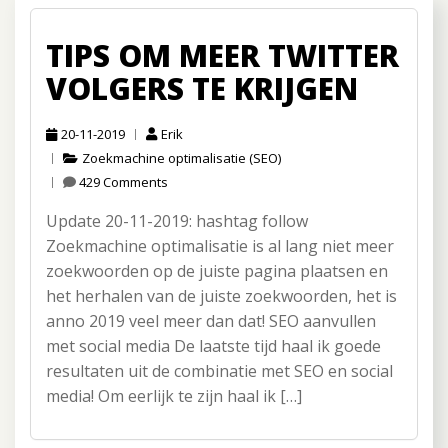
bere
Dit
TIPS OM MEER TWITTER
kan
via
VOLGERS TE KRIJGEN
Goog
20-11-2019
Erik
Zoekmachine optimalisatie (SEO)
429 Comments
Update 20-11-2019: hashtag follow
Zoekmachine optimalisatie is al lang niet meer
zoekwoorden op de juiste pagina plaatsen en
het herhalen van de juiste zoekwoorden, het is
anno 2019 veel meer dan dat! SEO aanvullen
met social media De laatste tijd haal ik goede
resultaten uit de combinatie met SEO en social
media! Om eerlijk te zijn haal ik […]