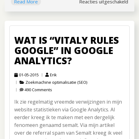
Read More
Reacties uitgeschakeld
voor
Alex
ranki
simp
gebo
WAT IS “VITALY RULES
GOOGLE” IN GOOGLE
ANALYTICS?
01-05-2015
Erik
Zoekmachine optimalisatie (SEO)
490 Comments
Ik zie regelmatig vreemde verwijzingen in mijn
website statistieken via Google Analytics. Al
eerder kreeg ik te maken met een dergelijk
fenomeen genaamd semalt. Via mijn artikel
over de referral spam van Semalt kreeg ik veel