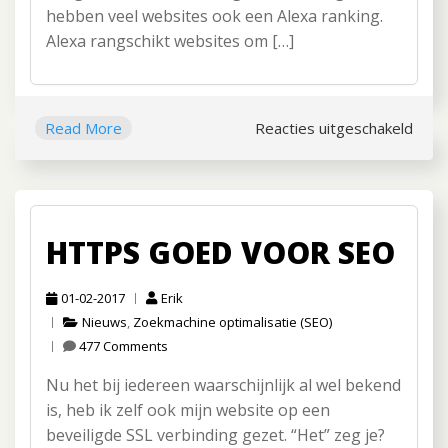
hebben veel websites ook een Alexa ranking.
Alexa rangschikt websites om […]
Read More
Reacties uitgeschakeld
voor
Wat
is
de
Alex
HTTPS GOED VOOR SEO
ranki
01-02-2017
Erik
Nieuws
,
Zoekmachine optimalisatie (SEO)
477 Comments
Nu het bij iedereen waarschijnlijk al wel bekend
is, heb ik zelf ook mijn website op een
beveiligde SSL verbinding gezet. “Het” zeg je?