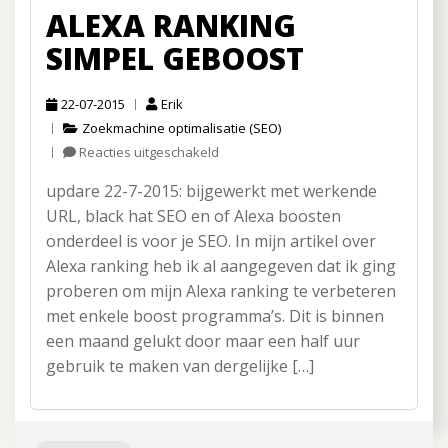
ALEXA RANKING
SIMPEL GEBOOST
22-07-2015
Erik
Zoekmachine optimalisatie (SEO)
Reacties uitgeschakeld
voor
Alexa
updare 22-7-2015: bijgewerkt met werkende
ranking
simpel
URL, black hat SEO en of Alexa boosten
geboost
onderdeel is voor je SEO. In mijn artikel over
Alexa ranking heb ik al aangegeven dat ik ging
proberen om mijn Alexa ranking te verbeteren
met enkele boost programma’s. Dit is binnen
een maand gelukt door maar een half uur
gebruik te maken van dergelijke […]