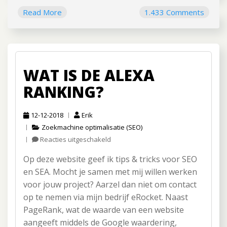
Read More
1.433 Comments
WAT IS DE ALEXA
RANKING?
12-12-2018
Erik
Zoekmachine optimalisatie (SEO)
Reacties uitgeschakeld
voor
Wat
Op deze website geef ik tips & tricks voor SEO
is
de
en SEA. Mocht je samen met mij willen werken
Alexa
voor jouw project? Aarzel dan niet om contact
ranking?
op te nemen via mijn bedrijf eRocket. Naast
PageRank, wat de waarde van een website
aangeeft middels de Google waardering,