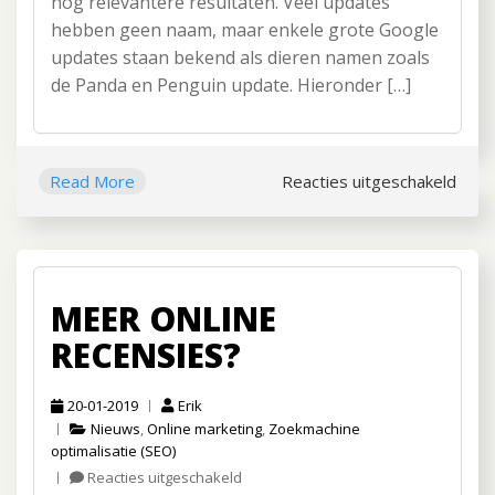
nog relevantere resultaten. Veel updates
hebben geen naam, maar enkele grote Google
updates staan bekend als dieren namen zoals
de Panda en Penguin update. Hieronder […]
Read More
Reacties uitgeschakeld
voor
Welk
grot
Goog
upda
MEER ONLINE
zijn
er
RECENSIES?
nu?
20-01-2019
Erik
Nieuws
,
Online marketing
,
Zoekmachine
optimalisatie (SEO)
Reacties uitgeschakeld
voor