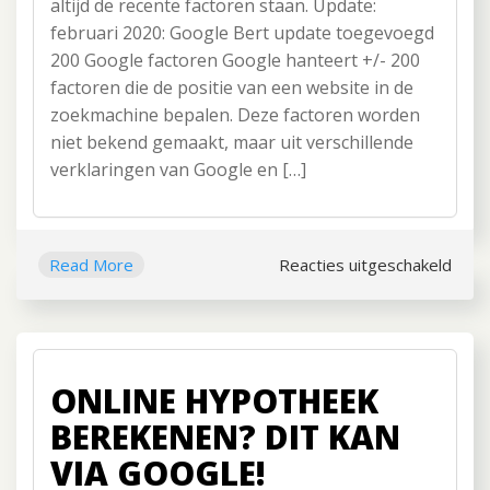
altijd de recente factoren staan. Update:
februari 2020: Google Bert update toegevoegd
200 Google factoren Google hanteert +/- 200
factoren die de positie van een website in de
zoekmachine bepalen. Deze factoren worden
niet bekend gemaakt, maar uit verschillende
verklaringen van Google en […]
Read More
Reacties uitgeschakeld
voor
200
Goog
ranki
fact
ONLINE HYPOTHEEK
BEREKENEN? DIT KAN
VIA GOOGLE!