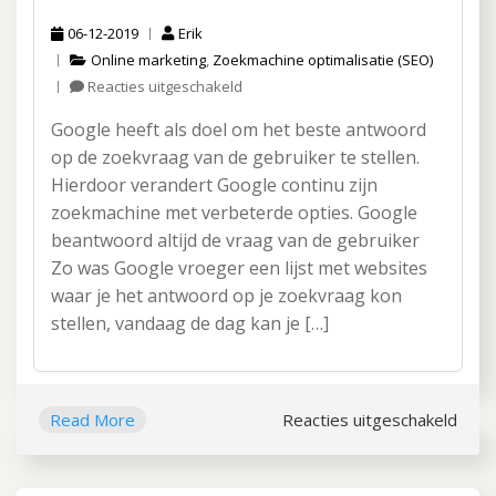
06-12-2019
Erik
Online marketing
,
Zoekmachine optimalisatie (SEO)
Reacties uitgeschakeld
voor
Online
Google heeft als doel om het beste antwoord
hypotheek
berekenen?
op de zoekvraag van de gebruiker te stellen.
Dit
Hierdoor verandert Google continu zijn
kan
zoekmachine met verbeterde opties. Google
via
beantwoord altijd de vraag van de gebruiker
Google!
Zo was Google vroeger een lijst met websites
waar je het antwoord op je zoekvraag kon
stellen, vandaag de dag kan je […]
Read More
Reacties uitgeschakeld
voor
Onli
hypo